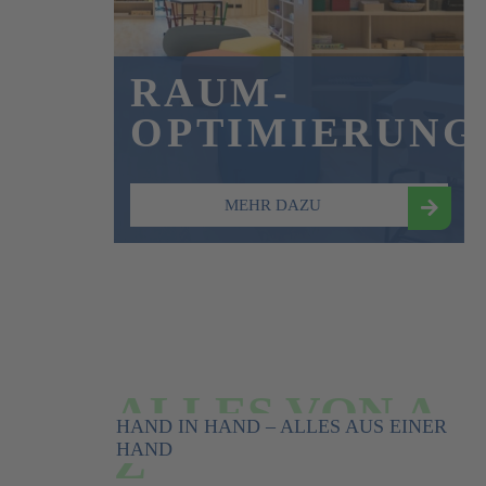
RAUM-
OPTIMIERUNG
MEHR DAZU
ALLES VON A-
HAND IN HAND – ALLES AUS EINER
Z
HAND