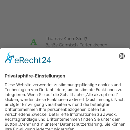
Thomas-Knorr-Str. 17
A
82467 Garmisch-Partenkirchen
T
+49 (0) 8821 - 92 59 52
F
+49 (0) 8821 - 92 59 51
E
office@landkarten-hofmann.de