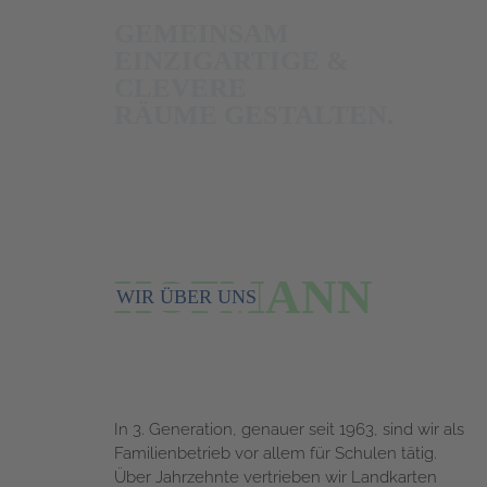
GEMEINSAM
EINZIGARTIGE &
CLEVERE
RÄUME GESTALTEN.
HOFMANN
WIR ÜBER UNS
In 3. Generation, genauer seit 1963, sind wir als
Familienbetrieb vor allem für Schulen tätig.
Über Jahrzehnte vertrieben wir Landkarten